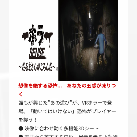
想像を絶する恐怖... あなたの五感が凍りつ
く
誰もが興じた"あの遊び"が、VRホラーで登
場。「動いてはいけない」恐怖がプレイヤー
を襲う！
● 映像に合わせ動く多機能3Dシート
● 天井から落下する虫や、足元を走る小動物