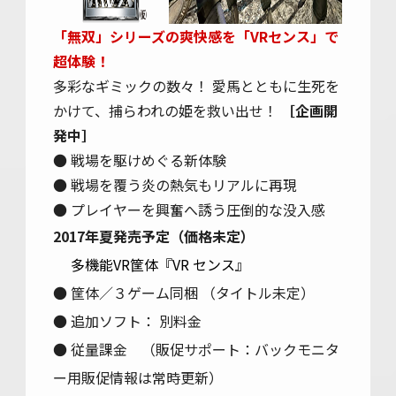
「無双」シリーズの爽快感を「VRセンス」で
超体験！
多彩なギミックの数々！ 愛馬とともに生死を
かけて、捕らわれの姫を救い出せ！
［企画開
発中］
● 戦場を駆けめぐる新体験
● 戦場を覆う炎の熱気もリアルに再現
● プレイヤーを興奮へ誘う圧倒的な没入感
2017年夏発売予定（価格未定）
多機能VR筐体『VR センス』
● 筐体／３ゲーム同梱 （タイトル未定）
● 追加ソフト： 別料金
● 従量課金 （販促サポート：バックモニタ
ー用販促情報は常時更新）